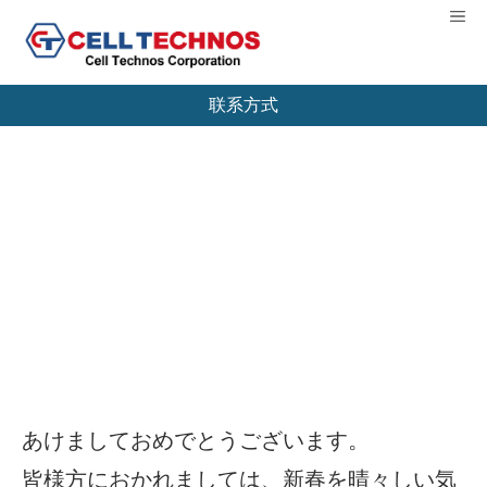
【扭矩测量机制造商】CELL TECHNOS股份有
Me
限公司
联系方式
新年のご挨拶
あけましておめでとうございます。
皆様方におかれましては、新春を晴々しい気