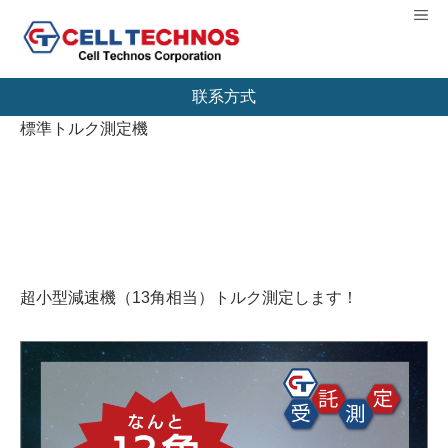
【扭矩测量机制造商】CELL TECHNOS股份有
Me
限公司
联系方式
標準トルク測定機
超小型減速機（13角相当）トルク測定します！